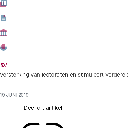
Praktijkgericht onderzoek van hogescholen is stee
Nederlandse kennislandschap. De groepen waari
plaatsvindt - de lectoraten - breiden uit, werke
boren nieuwe geldbronnen aan. Daarbij maken ze
meer het SPRONG-programma van onderzoeksfin
SIA. Met SPRONG probeert Regieorgaan SIA het p
onderzoek van hogescholen te versterken. En met 
onderzoek van het Rathenau Instituut: het progr
versterking van lectoraten en stimuleert verder
19 JUNI 2019
Deel dit artikel