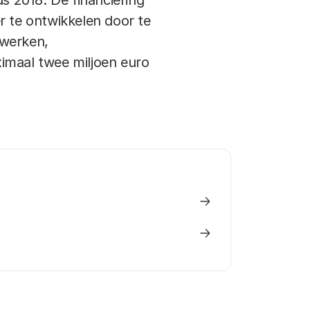
 2018. De financiering
r te ontwikkelen door te
twerken,
maal twee miljoen euro