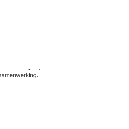
ds belangrijker in het
n het onderzoek
n steeds meer samen en
 gebruik van onder
ancier Regieorgaan
raktijkgericht
succes, blijkt uit
amma draagt bij aan de
e samenwerking.