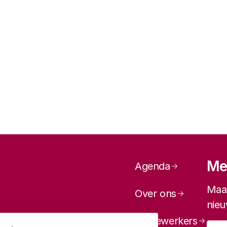
Paginanavi
Mel
Agenda
Maan
Over ons
nieu
Medewerkers