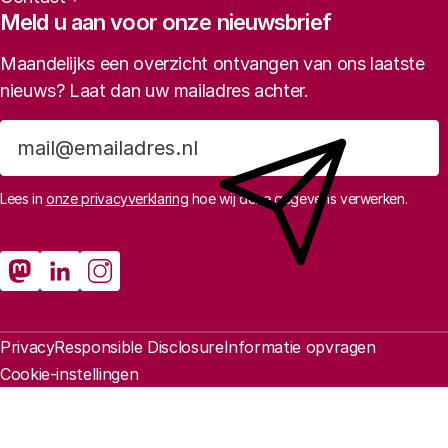
Meld u aan voor onze nieuwsbrief
Maandelijks een overzicht ontvangen van ons laatste
nieuws? Laat dan uw mailadres achter.
Aanmelden
Lees in
onze privacyverklaring
hoe wij deze gegevens verwerken.
Sociale media
Rathenau Mastodon
Rathenau LinkedIn
Rathenau Instagram
Juridische informatie
Privacy
Responsible Disclosure
Informatie opvragen
Cookie-instellingen