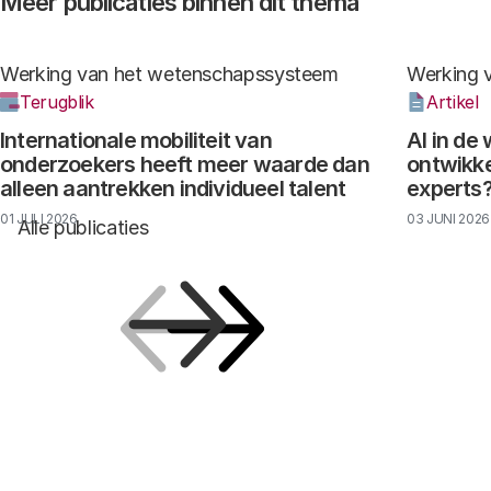
Meer publicaties binnen dit thema
Werking van het wetenschapssysteem
Werking 
Terugblik
Artikel
Internationale mobiliteit van
AI in de
onderzoekers heeft meer waarde dan
ontwikke
alleen aantrekken individueel talent
experts
01 JULI 2026
03 JUNI 2026
Alle publicaties
Vorige
Volgende