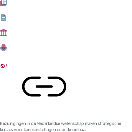
we geschreven op basis van ons onderzoek van de
afgelopen jaren en vanuit onze opdracht om aan alle
partijen inzicht te geven in de werking van het
wetenschapssysteem.
02 SEPTEMBER 2024
Deel dit artikel
Link
Bezuinigingen in de Nederlandse wetenschap maken strategische
keuzes voor kennisinstellingen onontkoombaar.