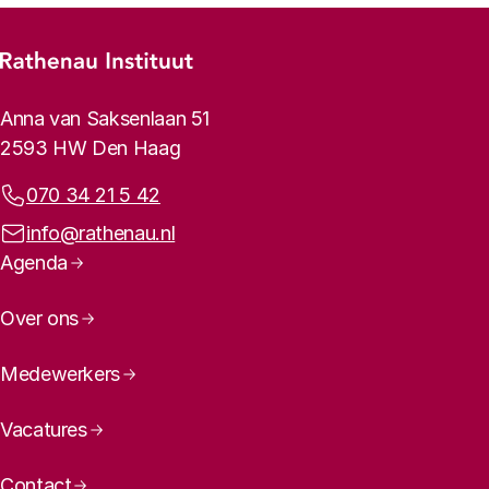
Footer-menu
Rathenau logo, naar de homepage
Contactinformatie
Anna van Saksenlaan 51
2593 HW Den Haag
Telefoonnummer:
070 34 21 5 42
E-mailadres:
info@rathenau.nl
Paginanavigatie
Agenda
Over ons
Medewerkers
Vacatures
Contact