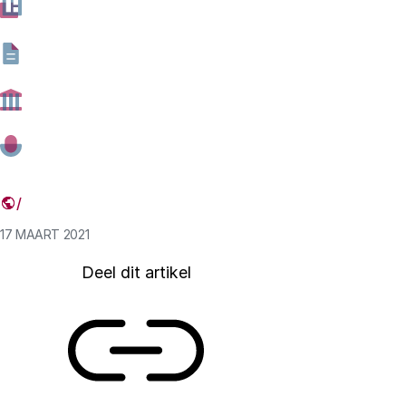
Grapperhaus om versleutelde digitale systemen open te
breken. De minister volhardt daarmee in zijn ambitie
achterdeurtjes te plaatsen in de beveiliging van
bijvoorbeeld Whatsapp en Signal – producten waar vele
Nederlanders dagelijks berichten mee versturen. Dat is
onverstandig. De afgelopen jaren heeft onderzoek van
het Rathenau Instituut herhaaldelijk laten zien dat
versleuteling – encryptie – harder nodig is dan ooit.
17 MAART 2021
Deel dit artikel