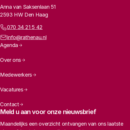
Contactinformatie
Anna van Saksenlaan 51
2593 HW Den Haag
Telefoonnummer:
070 34 21 5 42
E-mailadres:
info@rathenau.nl
Paginanavigatie
Agenda
Over ons
Medewerkers
Vacatures
Contact
Meld u aan voor onze nieuwsbrief
Maandelijks een overzicht ontvangen van ons laatste