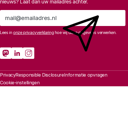
nieuws? Laat dan uw mailadres achter.
Aanmelden
Lees in
onze privacyverklaring
hoe wij deze gegevens verwerken.
Sociale media
Rathenau Mastodon
Rathenau LinkedIn
Rathenau Instagram
Juridische informatie
Privacy
Responsible Disclosure
Informatie opvragen
Cookie-instellingen