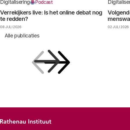
Digitalisering
Digitalise
Podcast
Verrekijkers live: Is het online debat nog
Volgende
te redden?
menswaar
08 JULI 2026
02 JULI 2026
Alle publicaties
Vorige
Volgende
Footer-menu
Rathenau logo, naar de homepage