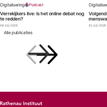
Digitalisering
Digitalise
Podcast
Verrekijkers live: Is het online debat nog
Volgende
te redden?
menswaar
08 JULI 2026
02 JULI 2026
Alle publicaties
Vorige
Volgende
Footer-menu
Rathenau logo, naar de homepage