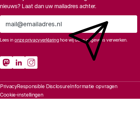
nieuws? Laat dan uw mailadres achter.
Aanmelden
Lees in
onze privacyverklaring
hoe wij deze gegevens verwerken.
Sociale media
Rathenau Mastodon
Rathenau LinkedIn
Rathenau Instagram
Juridische informatie
Privacy
Responsible Disclosure
Informatie opvragen
Cookie-instellingen