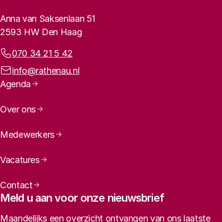
Contactinformatie
Anna van Saksenlaan 51
2593 HW Den Haag
Telefoonnummer:
070 34 21 5 42
E-mailadres:
info@rathenau.nl
Paginanavigatie
Agenda
Over ons
Medewerkers
Vacatures
Contact
Meld u aan voor onze nieuwsbrief
Maandelijks een overzicht ontvangen van ons laatste