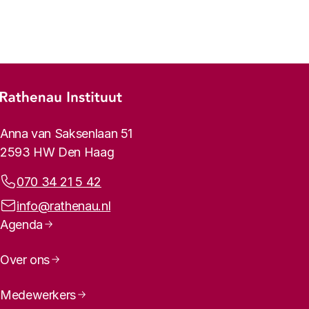
Vorige
Volgende
Footer-menu
Rathenau logo, naar de homepage
Contactinformatie
Anna van Saksenlaan 51
2593 HW Den Haag
Telefoonnummer:
070 34 21 5 42
E-mailadres:
info@rathenau.nl
Paginanavigatie
Agenda
Over ons
Medewerkers