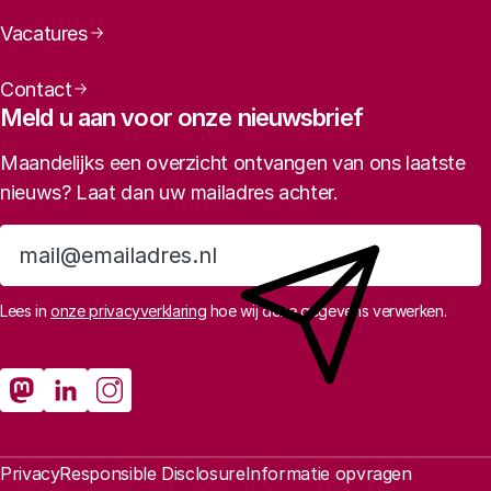
Vacatures
Contact
Meld u aan voor onze nieuwsbrief
Maandelijks een overzicht ontvangen van ons laatste
nieuws? Laat dan uw mailadres achter.
Aanmelden
Lees in
onze privacyverklaring
hoe wij deze gegevens verwerken.
Sociale media
Rathenau Mastodon
Rathenau LinkedIn
Rathenau Instagram
Juridische informatie
Privacy
Responsible Disclosure
Informatie opvragen