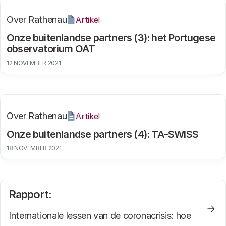
Frans Brom, Director of The Netherlands
Scientific Council for Government Policy
Over Rathenau
Artikel
Kim van Sparrentak, Member of the European
Onze buitenlandse partners (3): het Portugese
Parliament
observatorium OAT
Linda Kool, Theme Coordinator at the Rathenau
12 NOVEMBER 2021
Instituut
Sophie van Baalen, Researcher at the Rathenau
Instituut
General discussion
Over Rathenau
Artikel
Closing words, Yayouk Willems, Researcher at
Onze buitenlandse partners (4): TA-SWISS
the Rathenau Instituut
18 NOVEMBER 2021
Rapport:
Internationale lessen van de coronacrisis: hoe