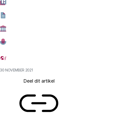
politici en beleidsmakers wijzen op de mogelijke
maatschappelijk gevolgen van wetenschap, techniek en
innovatie (EPTA). De bijeenkomst die op 8 en 9
november online plaatsvond, stond voor een groot deel
in het teken van de overheidsmaatregelen in
verschillende landen om de coronapandemie te
bestrijden. De conferentie werd georganiseerd door het
Rathenau Instituut dat dit jaar EPTA-voorzitter is.
30 NOVEMBER 2021
Deel dit artikel