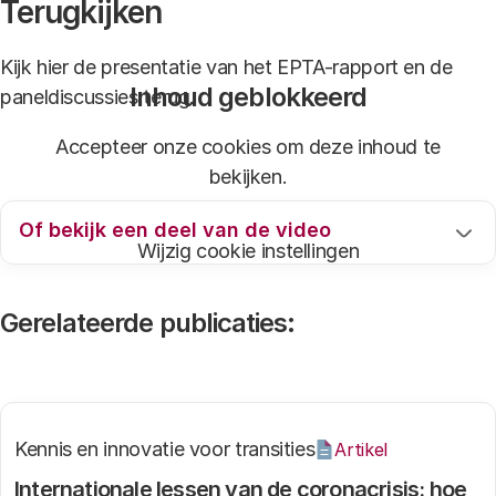
Terugkijken
Kijk hier de presentatie van het EPTA-rapport en de
Inhoud geblokkeerd
paneldiscussies terug.
Accepteer onze cookies om deze inhoud te
bekijken.
Of bekijk een deel van de video
Wijzig cookie instellingen
Opening, Yayouk Willems, Researcher at the
Rathenau Instituut
Gerelateerde publicaties:
Presentation EPTA report , Rosanne van
Edelenbosch, Researcher at the Rathenau Instituut
Handing over EPTA report to Mark Roscam
Abbing, Program Director General Society and COVID-
Kennis en innovatie voor transities
Artikel
19 in The Netherlands
Internationale lessen van de coronacrisis: hoe
Brief reflection Mark Roscam Abbbing on the