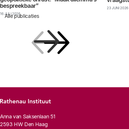
vraagst
bespreekbaar”
23 JUNI 2026
16 JULI 2026
Alle publicaties
Vorige
Volgende
Footer-menu
Rathenau logo, naar de homepage
Contactinformatie
Anna van Saksenlaan 51
2593 HW Den Haag