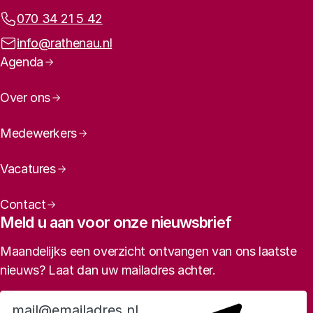
Telefoonnummer:
070 34 21 5 42
E-mailadres:
info@rathenau.nl
Paginanavigatie
Agenda
Over ons
Medewerkers
Vacatures
Contact
Meld u aan voor onze nieuwsbrief
Maandelijks een overzicht ontvangen van ons laatste
nieuws? Laat dan uw mailadres achter.
Aanmelden