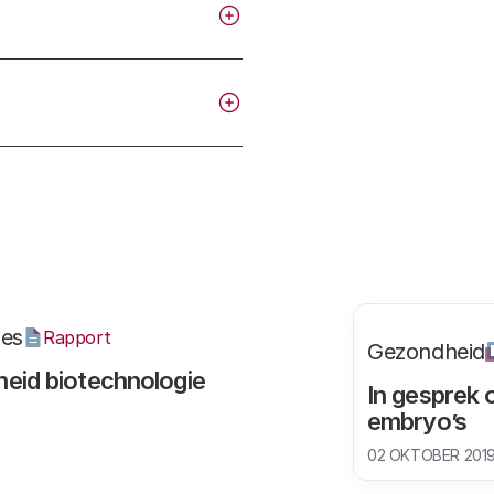
ies
Rapport
Gezondheid
heid biotechnologie
In gesprek 
embryo’s
02 OKTOBER 201