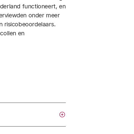
derland functioneert, en
terviewden onder meer
n risicobeoordelaars.
collen en