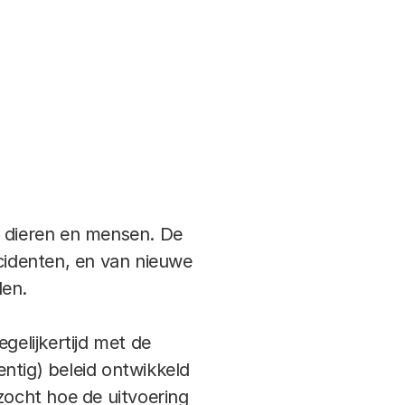
s. Dus ook in een
technieken die de
, dieren en mensen. De
ncidenten, en van nieuwe
len.
gelijkertijd met de
ntig) beleid ontwikkeld
zocht hoe de uitvoering