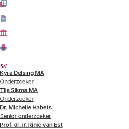
Samen voor bioveiligheid - T-TRIPP
Foto: Shutterstock
Auteurs
Kyra Delsing MA
Onderzoeker
Tijs Sikma MA
Onderzoeker
Dr. Michelle Habets
Senior onderzoeker
Prof. dr. ir. Rinie van Est