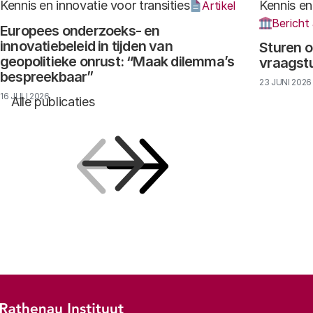
Kennis en innovatie voor transities
Kennis en
Artikel
Bericht
Europees onderzoeks- en
innovatiebeleid in tijden van
Sturen o
geopolitieke onrust: “Maak dilemma’s
vraagst
bespreekbaar”
23 JUNI 2026
16 JULI 2026
Alle publicaties
Vorige
Volgende