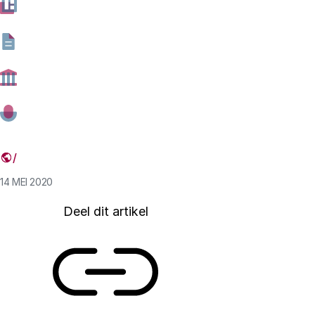
werd met zijn roman De eenzaamheid van priemgetallen
en die zelf natuurkundige is, denkt dat we in tijden van
Covid-19 de kennis en inventiviteit nodig hebben van
wetenschappers uit tal van disciplines. Er is, tekent hij
op, ‘werk aan de winkel voor wiskundigen, maar ook
voor natuurkundigen, artsen, epidemiologen,
sociologen, psychologen, antropologen,
stedenbouwkundigen, klimatologen.’
14 MEI 2020
Deel dit artikel