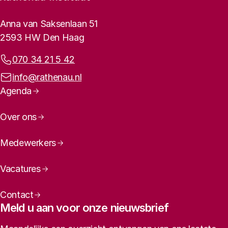
Footer-menu
Rathenau logo, naar de homepage
Contactinformatie
Anna van Saksenlaan 51
2593 HW Den Haag
Telefoonnummer:
070 34 21 5 42
E-mailadres:
info@rathenau.nl
Paginanavigatie
Agenda
Over ons
Medewerkers
Vacatures
Contact
Meld u aan voor onze nieuwsbrief