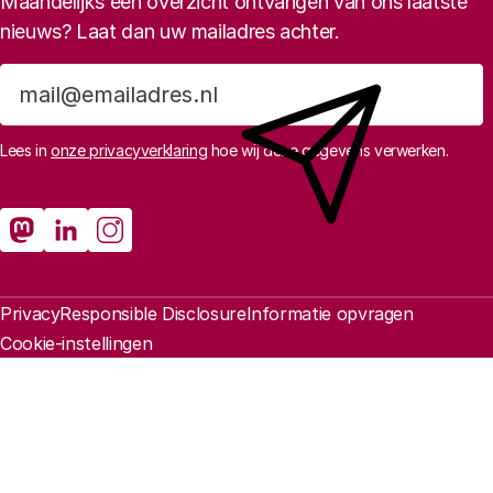
Maandelijks een overzicht ontvangen van ons laatste
nieuws? Laat dan uw mailadres achter.
Aanmelden
Lees in
onze privacyverklaring
hoe wij deze gegevens verwerken.
Sociale media
Rathenau Mastodon
Rathenau LinkedIn
Rathenau Instagram
Juridische informatie
Privacy
Responsible Disclosure
Informatie opvragen
Cookie-instellingen