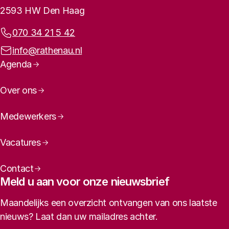
2593 HW Den Haag
Telefoonnummer:
070 34 21 5 42
E-mailadres:
info@rathenau.nl
Paginanavigatie
Agenda
Over ons
Medewerkers
Vacatures
Contact
Meld u aan voor onze nieuwsbrief
Maandelijks een overzicht ontvangen van ons laatste
nieuws? Laat dan uw mailadres achter.