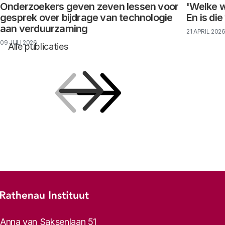
Onderzoekers geven zeven lessen voor
'Welke w
gesprek over bijdrage van technologie
En is di
aan verduurzaming
21 APRIL 202
09 JULI 2026
Alle publicaties
Vorige
Volgende
Footer-menu
Rathenau logo, naar de homepage
Contactinformatie
Anna van Saksenlaan 51