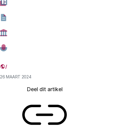
onderwerpen die hiervoor op de agenda staat, is het
beheer van radioactief afval. Het Rathenau Instituut
attendeert de commissie ter ondersteuning bij dit debat
op de belangrijkste bevindingen uit het rapport Regels
voor het langdurig beheer van radioactief afval.
26 MAART 2024
Deel dit artikel