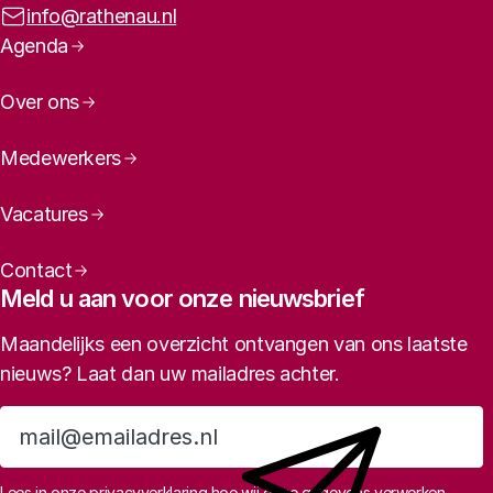
E-mailadres:
info@rathenau.nl
Paginanavigatie
Agenda
Over ons
Medewerkers
Vacatures
Contact
Meld u aan voor onze nieuwsbrief
Maandelijks een overzicht ontvangen van ons laatste
nieuws? Laat dan uw mailadres achter.
Aanmelden
Lees in
onze privacyverklaring
hoe wij deze gegevens verwerken.