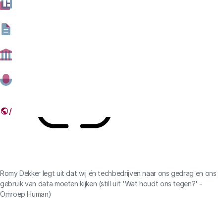
sprak hierover op 19 juni in de tv-uitzending 'Wat houdt
ons tegen?' van Human.
24 JUNI 2024
Deel dit artikel
Link
Romy Dekker legt uit dat wij én techbedrijven naar ons gedrag en ons
gebruik van data moeten kijken (still uit 'Wat houdt ons tegen?' -
Omroep Human)