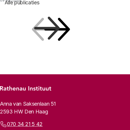
09 JULI 2026
Alle publicaties
Vorige
Volgende
Footer-menu
Rathenau logo, naar de homepage
Contactinformatie
Anna van Saksenlaan 51
2593 HW Den Haag
Telefoonnummer:
070 34 21 5 42