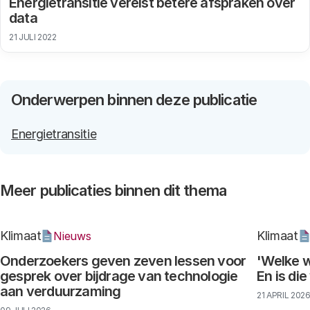
Energietransitie vereist betere afspraken over
data
21 JULI 2022
Onderwerpen binnen deze publicatie
Energietransitie
Meer publicaties binnen dit thema
Klimaat
Klimaat
Nieuws
Onderzoekers geven zeven lessen voor
'Welke w
gesprek over bijdrage van technologie
En is di
aan verduurzaming
21 APRIL 202