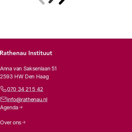
Vorige
Volgende
Footer-menu
Rathenau logo, naar de homepage
Contactinformatie
Anna van Saksenlaan 51
2593 HW Den Haag
Telefoonnummer:
070 34 21 5 42
E-mailadres:
info@rathenau.nl
Paginanavigatie
Agenda
Over ons