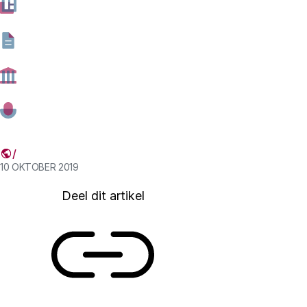
waterbeheer en de voedselproductie. Om die transities
te realiseren is kennis uit verschillende hoeken nodig.
Nederland scoort goed als kennisland, maar wanneer
heeft wetenschap de gewenste impact? Aan de hand
van de transitie naar kringlooplandbouw onderzochten
we op maandag 30 september met verschillende
belanghebbenden wat daar voor nodig is.
10 OKTOBER 2019
Deel dit artikel