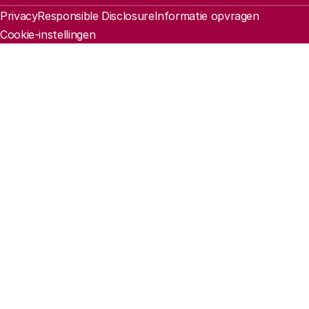
Juridische informatie
Privacy
Responsible Disclosure
Informatie opvragen
Cookie-instellingen