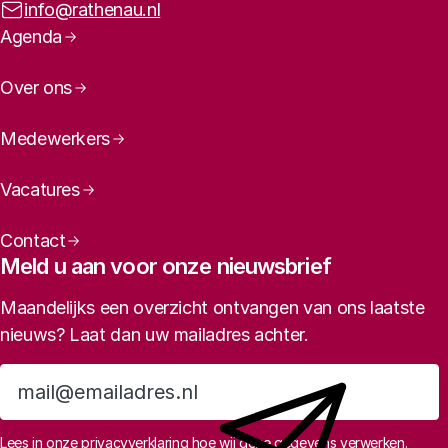
E-mailadres:
info@rathenau.nl
Paginanavigatie
Agenda
Over ons
Medewerkers
Vacatures
Contact
Meld u aan voor onze nieuwsbrief
Maandelijks een overzicht ontvangen van ons laatste
nieuws? Laat dan uw mailadres achter.
Aanmelden
Lees in
onze privacyverklaring
hoe wij deze gegevens verwerken.