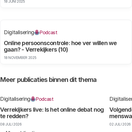
18 JUNI 2025
Onderzoeker
Digitalisering
Podcast
Lees meer
Online persoonscontrole: hoe ver willen we
gaan? - Verrekijkers (10)
18 NOVEMBER 2025
Meer publicaties binnen dit thema
Digitalisering
Digitalise
Podcast
Dit opinieartikel verscheen eerder in
Verrekijkers live: Is het online debat nog
Volgende
en is geschreven door Francisca Wals en
te redden?
menswaar
Linda Kool. Meer weten over dit artikel of De prijs van
08 JULI 2026
02 JULI 2026
gratis internet? Contacteer dan Francisca en/of Linda.