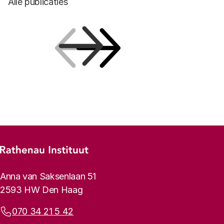
Alle publicaties
Vorige
Volgende
Footer-menu
Rathenau logo, naar de homepage
Contactinformatie
Anna van Saksenlaan 51
2593 HW Den Haag
Telefoonnummer:
070 34 21 5 42