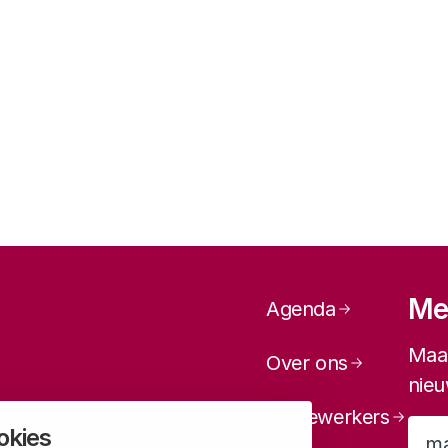
Paginanavi
Mel
Agenda
Maan
Over ons
nieu
Medewerkers
okies