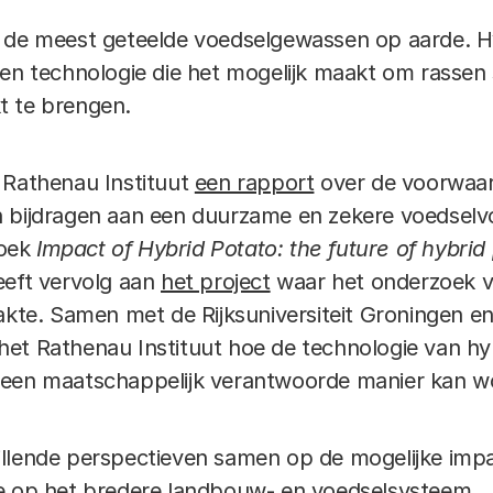
n de meest geteelde voedselgewassen op aarde. H
een technologie die het mogelijk maakt om rassen 
t te brengen.
 Rathenau Instituut
een rapport
over de voorwaar
n bijdragen aan een duurzame en zekere voedselv
boek
Impact of Hybrid Potato: the future of hybri
eeft vervolg aan
het project
waar het onderzoek v
aakte. Samen met de Rijksuniversiteit Groningen 
et Rathenau Instituut hoe de technologie van hy
 een maatschappelijk verantwoorde manier kan w
illende perspectieven samen op de mogelijke imp
ie op het bredere landbouw- en voedselsysteem.