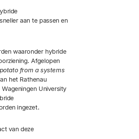
ybride
sneller aan te passen en
den waaronder hybride
oorziening. Afgelopen
d potato from a systems
an het Rathenau
en Wageningen University
bride
orden ingezet.
act van deze