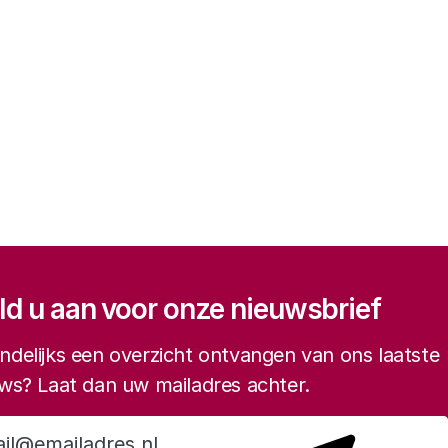
gatie
d u aan voor onze nieuwsbrief
delijks een overzicht ontvangen van ons laatste
ws? Laat dan uw mailadres achter.
Aanmelden