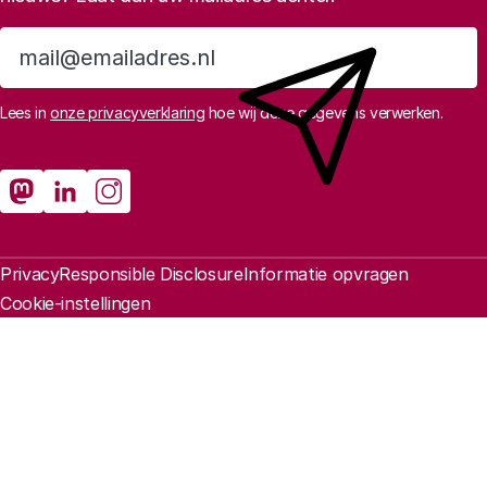
Aanmelden
Lees in
onze privacyverklaring
hoe wij deze gegevens verwerken.
Sociale media
Rathenau Mastodon
Rathenau LinkedIn
Rathenau Instagram
Juridische informatie
Privacy
Responsible Disclosure
Informatie opvragen
Cookie-instellingen