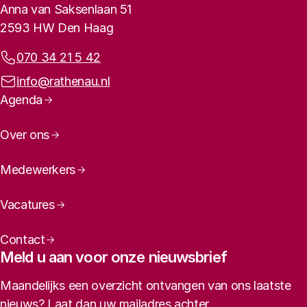
Contactinformatie
Anna van Saksenlaan 51
2593 HW Den Haag
Telefoonnummer:
070 34 21 5 42
E-mailadres:
info@rathenau.nl
Paginanavigatie
Agenda
Over ons
Medewerkers
Vacatures
Contact
Meld u aan voor onze nieuwsbrief
Maandelijks een overzicht ontvangen van ons laatste
nieuws? Laat dan uw mailadres achter.