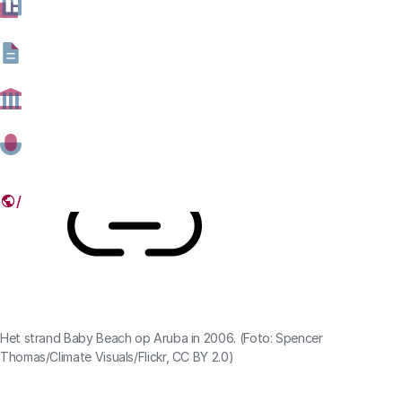
het verslag over vraagsturing in beleid rond
duurzaamheid dat Alyssa Gayraud schreef tijdens haar
stage bij het Rathenau Instituut.
22 DECEMBER 2025
Deel dit artikel
Link
Het strand Baby Beach op Aruba in 2006. (Foto: Spencer
Thomas/Climate Visuals/Flickr, CC BY 2.0)