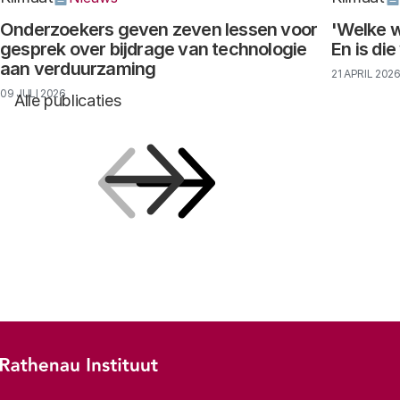
Onderzoekers geven zeven lessen voor
'Welke w
gesprek over bijdrage van technologie
En is di
aan verduurzaming
21 APRIL 202
09 JULI 2026
Alle publicaties
Vorige
Volgende
Footer-menu
Rathenau logo, naar de homepage