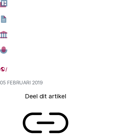
De ontwikkeling van de wetenschap vraagt om s
in de financiering van onderzoek in het belang v
kennissamenleving. De mogelijkheden om de eco
deze keuzes te meten, zijn nog beperkt. Maar het
investeringen in de wetenschap is via opleiding,
verschillende vormen van onderzoeksamenwerkin
meten. In beleid kan daar meer gebruik van gem
05 FEBRUARI 2019
Deel dit artikel