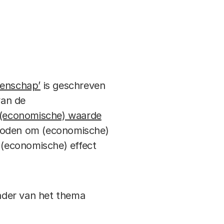
tenschap’
is geschreven
van de
 (economische) waarde
thoden om (economische)
(economische) effect
ader van het thema