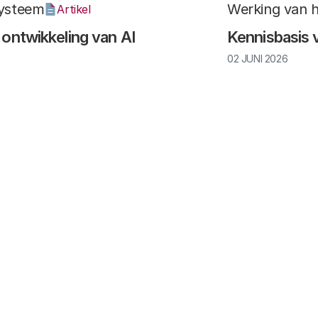
systeem
Werking van 
Artikel
 ontwikkeling van AI
Kennisbasis 
02 JUNI 2026