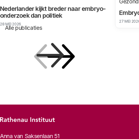
Gezond
Nederlander kijkt breder naar embryo-
Embryo
onderzoek dan politiek
27 MEI 202
28 MEI 2026
Alle publicaties
Vorige
Volgende
Footer-menu
Rathenau logo, naar de homepage
Contactinformatie
Anna van Saksenlaan 51