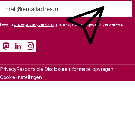
Aanmelden
Lees in
onze privacyverklaring
hoe wij deze gegevens verwerken.
Sociale media
Rathenau Mastodon
Rathenau LinkedIn
Rathenau Instagram
Juridische informatie
Privacy
Responsible Disclosure
Informatie opvragen
Cookie-instellingen