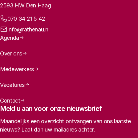
2593 HW Den Haag
Telefoonnummer:
070 34 21 5 42
E-mailadres:
info@rathenau.nl
Paginanavigatie
Agenda
Over ons
Medewerkers
Vacatures
Contact
Meld u aan voor onze nieuwsbrief
Maandelijks een overzicht ontvangen van ons laatste
nieuws? Laat dan uw mailadres achter.