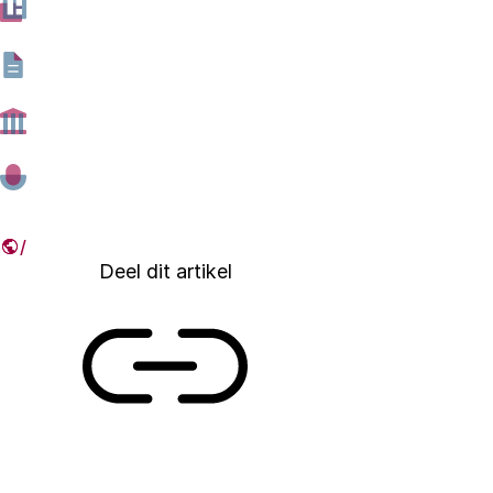
Instituut van honderd gesprekken met bezoekers van
de Dutch Design Week. De bezoekers willen dat de
overheid innovatie van kunstmatige cellen stimuleert
voor maatschappelijke doelen en dus niet alleen, zoals
nu vooral gebeurt, voor het stimuleren van de
economie.
12 DECEMBER 2024
Deel dit artikel
Link