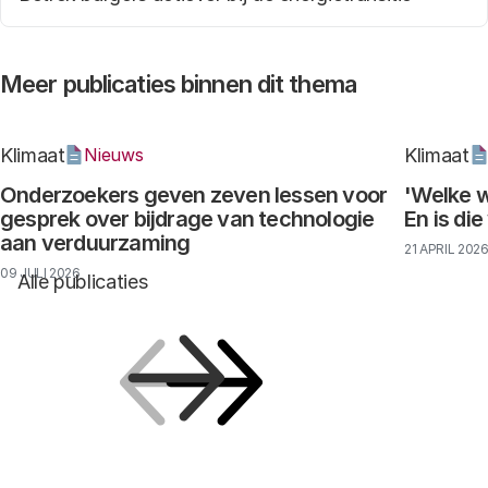
Meer publicaties binnen dit thema
Klimaat
Klimaat
Nieuws
Onderzoekers geven zeven lessen voor
'Welke w
gesprek over bijdrage van technologie
En is di
aan verduurzaming
21 APRIL 202
09 JULI 2026
Alle publicaties
Vorige
Volgende