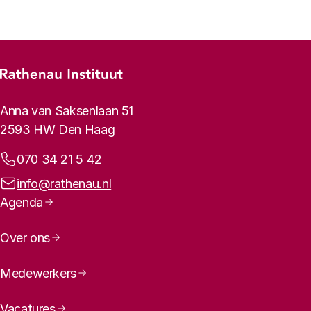
Footer-menu
Rathenau logo, naar de homepage
Contactinformatie
Anna van Saksenlaan 51
2593 HW Den Haag
Telefoonnummer:
070 34 21 5 42
E-mailadres:
info@rathenau.nl
Paginanavigatie
Agenda
Over ons
Medewerkers
Vacatures