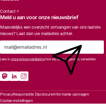
Contact
Meld u aan voor onze nieuwsbrief
Maandelijks een overzicht ontvangen van ons laatste
nieuws? Laat dan uw mailadres achter.
Aanmelden
Lees in
onze privacyverklaring
hoe wij deze gegevens verwerken.
Sociale media
Rathenau Mastodon
Rathenau LinkedIn
Rathenau Instagram
Juridische informatie
Privacy
Responsible Disclosure
Informatie opvragen
Cookie-instellingen