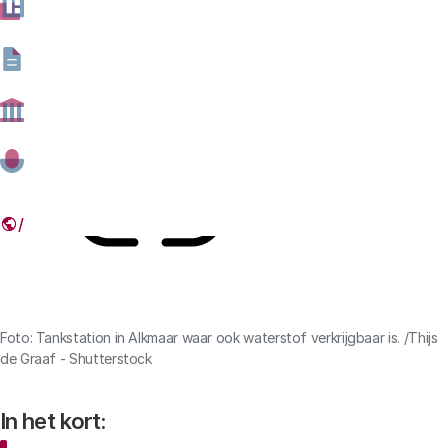
waterstof nodig is.
05 FEBRUARI 2021
Deel dit artikel
Link
Foto: Tankstation in Alkmaar waar ook waterstof verkrijgbaar is. /Thijs
de Graaf - Shutterstock
In het kort: