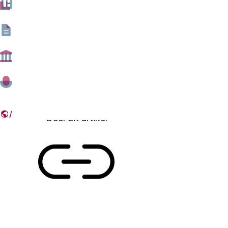
andersom. Online platforms verbinden steeds meer
mensen met elkaar. Wat denken werkenden, bedrijven
en experts over de platformeconomie? Wat zijn kansen
en risico’s? Op 16 november 2017 houdt de Tweede
Kamercommissie hierover een rondetafelgesprek.
03 NOVEMBER 2017
Deel dit artikel
Link