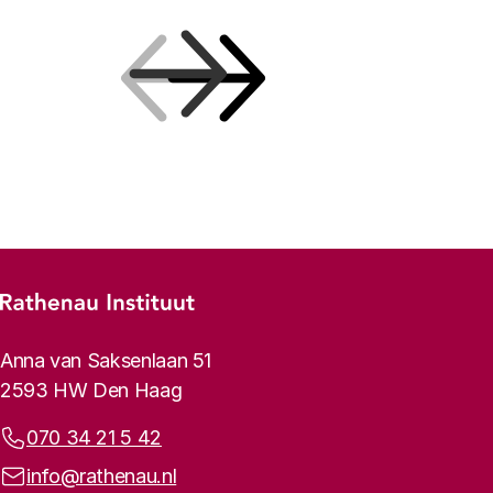
Vorige
Volgende
Footer-menu
Rathenau logo, naar de homepage
Contactinformatie
Anna van Saksenlaan 51
2593 HW Den Haag
Telefoonnummer:
070 34 21 5 42
E-mailadres:
info@rathenau.nl