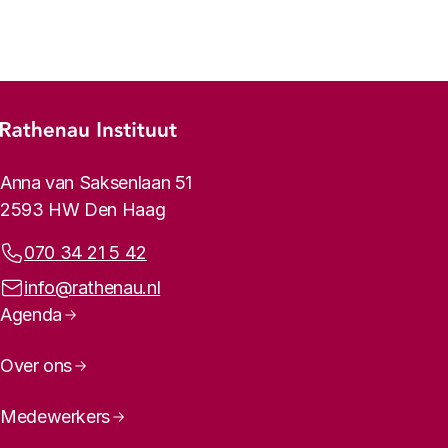
Vorige
Volgende
Footer-menu
Rathenau logo, naar de homepage
Contactinformatie
Anna van Saksenlaan 51
2593 HW Den Haag
Telefoonnummer:
070 34 21 5 42
E-mailadres:
info@rathenau.nl
Paginanavigatie
Agenda
Over ons
Medewerkers