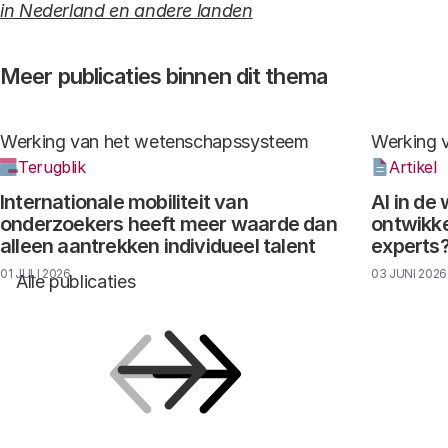
in Nederland en andere landen
Meer publicaties binnen dit thema
Werking van het wetenschapssysteem
Werking 
Terugblik
Artikel
Internationale mobiliteit van
AI in de
onderzoekers heeft meer waarde dan
ontwikke
alleen aantrekken individueel talent
experts
01 JULI 2026
03 JUNI 2026
Alle publicaties