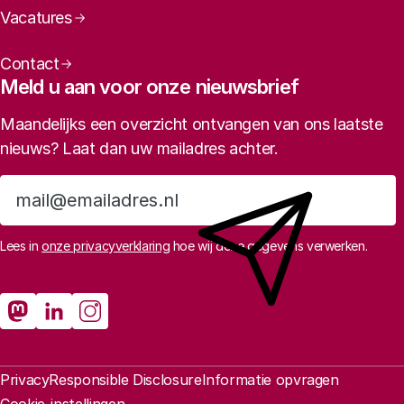
Vacatures
Contact
Meld u aan voor onze nieuwsbrief
Maandelijks een overzicht ontvangen van ons laatste
nieuws? Laat dan uw mailadres achter.
Aanmelden
Lees in
onze privacyverklaring
hoe wij deze gegevens verwerken.
Sociale media
Rathenau Mastodon
Rathenau LinkedIn
Rathenau Instagram
Juridische informatie
Privacy
Responsible Disclosure
Informatie opvragen