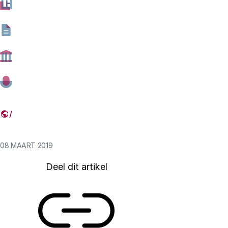
diploma op zak de universiteit verlaat, zijn vrouwen in
de meerderheid. Toch neemt bij iedere volgende stap
richting de academische top het aandeel vrouwen flink
af. Door in beleid te sturen op de benoeming van meer
vrouwen in de wetenschappelijke top, zoals met de
Westerdijk-impuls in 2017, hopen overheid en
universiteiten die scheve verdeling recht te trekken. Die
gewenste groei in nieuw aangestelde vrouwelijke
hoogleraren wordt zichtbaar.
08 MAART 2019
Deel dit artikel