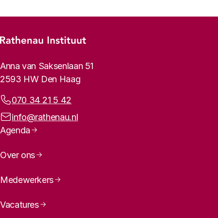
Footer-menu
Rathenau logo, naar de homepage
Contactinformatie
Anna van Saksenlaan 51
2593 HW Den Haag
Telefoonnummer:
070 34 21 5 42
E-mailadres:
info@rathenau.nl
Paginanavigatie
Agenda
Over ons
Medewerkers
Vacatures