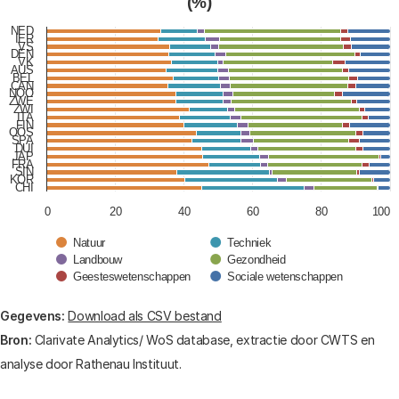
(%)
View as data table, Verdeling van publicaties over 
The chart has 1 X axis displaying categories.
NED
IER
VS
The chart has 1 Y axis displaying values. Data ranges
DEN
VK
AUS
BEL
CAN
NOO
ZWE
ZWI
ITA
FIN
OOS
SPA
DUI
JAP
FRA
SIN
KOR
CHI
0
20
40
60
80
100
Natuur
Techniek
Landbouw
Gezondheid
Geesteswetenschappen
Sociale wetenschappen
End of interactive chart.
Gegevens:
Download als CSV bestand
Bron:
Clarivate Analytics/ WoS database, extractie door CWTS en
analyse door Rathenau Instituut.