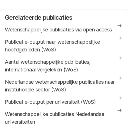
Nederland vergeleken met twintig referentielanden:
Australië, België, Canada, China, Denemarken,
Gerelateerde publicaties
Duitsland, Finland, Frankrijk, Ierland, Italië, Japan,
Noorwegen, Oostenrijk, Singapore, Spanje, Verenigd
Wetenschappelijke publicaties via open access
Koninkrijk, Verenigde Staten, Zweden, Zuid-Korea en
Zwitserland. Nederland wordt op wetenschappelijk
Publicatie-output naar wetenschappelijke
gebied vaak vergeleken met deze landen. De citatie-
hoofdgebieden (WoS)
impactscore zegt iets over de positie van Nederland
Aantal wetenschappelijke publicaties,
ten opzichte van alle landen in de wereld.
internationaal vergeleken (WoS)
Nederlandse wetenschappelijke publicaties naar
institutionele sector (WoS)
Publicatie-output per universiteit (WoS)
Wetenschappelijke publicaties Nederlandse
universiteiten