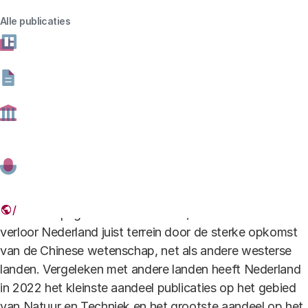
wetenschappelijke publicaties. Op welke
Alle publicaties
onderzoeksgebieden is Nederland, in internationaal
opzicht, actief? En hoe presteren Nederlandse
onderzoekers vergeleken met hun collega’s uit het
buitenland? We laten zien dat de Nederlandse
wetenschap zich de laatste jaren sterk heeft ontwikkeld
op het gebied van Gezondheid en Sociale
wetenschappen. In die wetenschapsgebieden steeg de
citatie-impact. De relatieve omvang van het aantal
publicaties steeg sterk in de sociale wetenschappen. Bij
Gezondheid lag dit vanaf het begin al hoog. In de
wetenschapsgebieden Landbouw, Natuur en Techniek
verloor Nederland juist terrein door de sterke opkomst
van de Chinese wetenschap, net als andere westerse
landen. Vergeleken met andere landen heeft Nederland
in 2022 het kleinste aandeel publicaties op het gebied
van Natuur en Techniek en het grootste aandeel op het